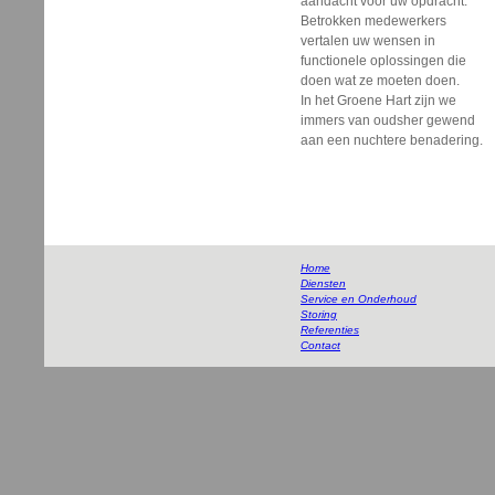
aandacht voor uw opdracht.
Betrokken medewerkers
vertalen uw wensen in
functionele oplossingen die
doen wat ze moeten doen.
In het Groene Hart zijn we
immers van oudsher gewend
aan een nuchtere benadering.
Home
Diensten
Service en Onderhoud
Storing
Referenties
Contact